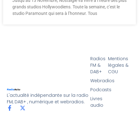
Jusqu’au 13 Novembre, Nostalgie va vivre à l’heure des plus
grands studios Hollywoodiens. Toute la semaine, c’est le
studio Paramount qui sera à l’honneur. Tous
Radios
Mentions
FM &
légales &
DAB+
CGU
Webradios
Podcasts
L'actualité indépendante sur la radio
Livres
FM, DAB+ , numérique et webradios.
audio