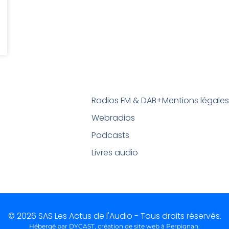
Radios FM & DAB+
Mentions légale
Webradios
Podcasts
Livres audio
© 2026 SAS Les Actus de l'Audio - Tous droits réservés.
Hébergé par DYCAST,
création de site web à Perpignan
.