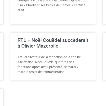
chargée. De passage sur la bande originale du
film « Charlie et ses Drôles de Dames », l’artiste
était
RTL – Noël Couëdel succèderait
à Olivier Mazerolle
Actuel directeur de la rédaction de la chaîne
i>télévision, Noël Couëdel quitterait ses
fonctions après avoir présenté, ce mardi 20
mars le projet de restructuration