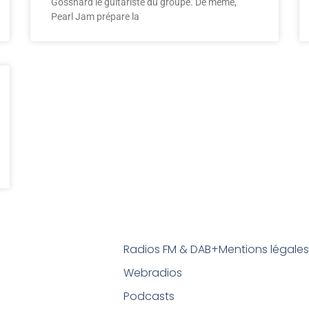
Gossnard le guitariste du groupe. De même,
Pearl Jam prépare la
Radios FM & DAB+
Mentions légale
Webradios
Podcasts