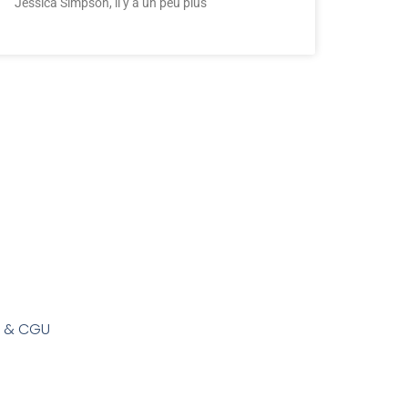
Jessica Simpson, il y a un peu plus
s & CGU