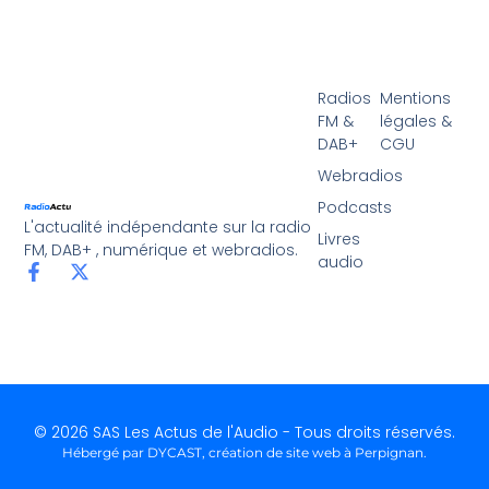
Radios
Mentions
FM &
légales &
DAB+
CGU
Webradios
Podcasts
L'actualité indépendante sur la radio
Livres
FM, DAB+ , numérique et webradios.
audio
© 2026 SAS Les Actus de l'Audio - Tous droits réservés.
Hébergé par DYCAST,
création de site web à Perpignan
.