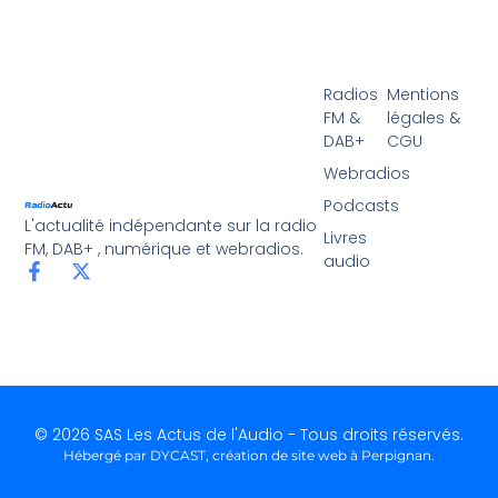
Radios
Mentions
FM &
légales &
DAB+
CGU
Webradios
Podcasts
L'actualité indépendante sur la radio
Livres
FM, DAB+ , numérique et webradios.
audio
© 2026 SAS Les Actus de l'Audio - Tous droits réservés.
Hébergé par DYCAST,
création de site web à Perpignan
.