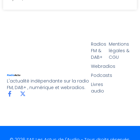
Radios
Mentions
FM &
légales &
DAB+
CGU
Webradios
Podcasts
L'actualité indépendante sur la radio
Livres
FM, DAB+ , numérique et webradios.
audio
© 2026 SAS Les Actus de l'Audio - Tous droits réservés.