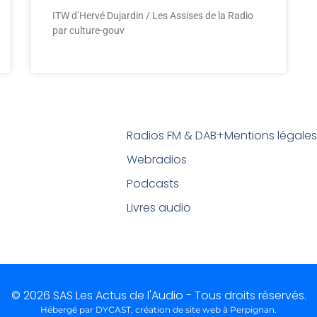
ITW d’Hervé Dujardin / Les Assises de la Radio
par culture-gouv
Radios FM & DAB+
Mentions légale
Webradios
Podcasts
Livres audio
© 2026 SAS Les Actus de l'Audio - Tous droits réservés.
Hébergé par DYCAST,
création de site web à Perpignan
.