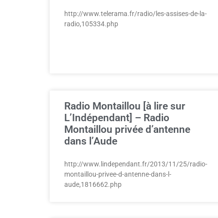
http://www.telerama.fr/radio/les-assises-de-la-
radio,105334.php
Radio Montaillou [à lire sur
L’Indépendant] – Radio
Montaillou privée d’antenne
dans l’Aude
http://www.lindependant.fr/2013/11/25/radio-
montaillou-privee-d-antenne-dans-l-
aude,1816662.php