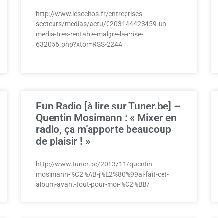
http://www.lesechos.fr/entreprises-
secteurs/medias/actu/0203144423459-un-
media-tres-rentable-malgre-la-crise-
632056.php?xtor=RSS-2244
Fun Radio [à lire sur Tuner.be] –
Quentin Mosimann : « Mixer en
radio, ça m’apporte beaucoup
de plaisir ! »
http://www.tuner.be/2013/11/quentin-
mosimann-%C2%AB-j%E2%80%99ai-fait-cet-
album-avant-tout-pour-moi-%C2%BB/