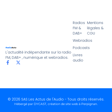
Radios
Mentions
FM &
légales &
DAB+
CGU
Webradios
Podcasts
L'actualité indépendante sur la radio
Livres
FM, DAB+ , numérique et webradios.
audio
© 2026 SAS Les Actus de l'Audio - Tous droits réservés.
Hébergé par DYCAST,
création de site web à Perpignan
.