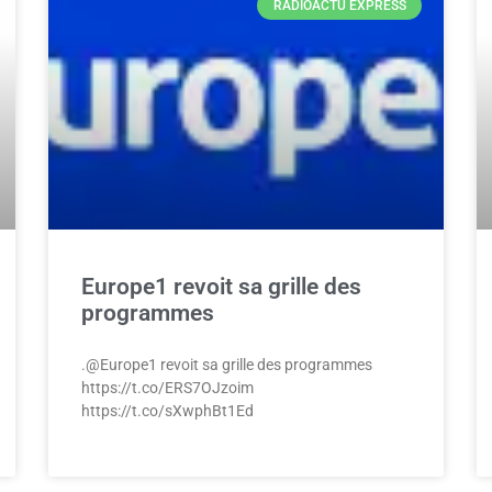
RADIOACTU EXPRESS
Europe1 revoit sa grille des
programmes
.@Europe1 revoit sa grille des programmes
https://t.co/ERS7OJzoim
https://t.co/sXwphBt1Ed