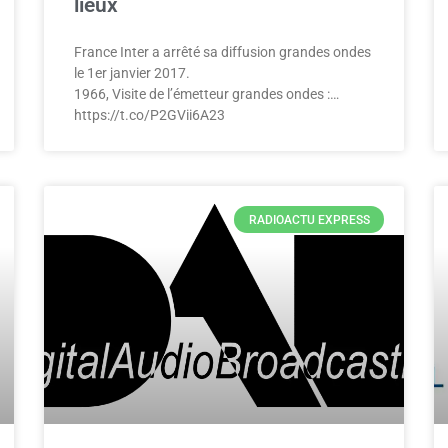
lieux
France Inter a arrêté sa diffusion grandes ondes
le 1er janvier 2017.
1966, Visite de l’émetteur grandes ondes :…
https://t.co/P2GVii6A23
RADIOACTU EXPRESS