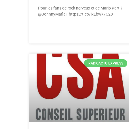
Pour les fans de rock nerveux et de Mario Kart ?
@JohnnyMafia1 https://t.co/ixLbwk7C28
RADIOACTU EXPRESS