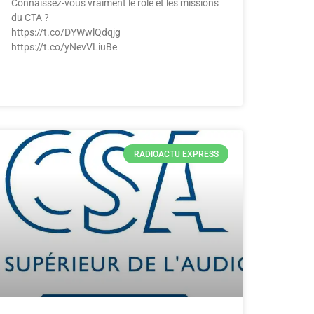
Connaissez-vous vraiment le rôle et les missions
du CTA ?
https://t.co/DYWwlQdqjg
https://t.co/yNevVLiuBe
RADIOACTU EXPRESS