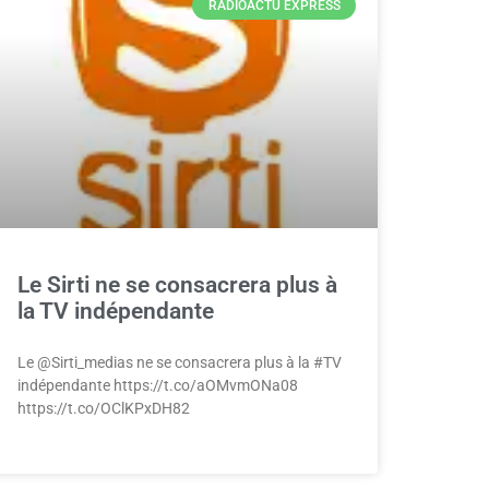
RADIOACTU EXPRESS
Le Sirti ne se consacrera plus à
la TV indépendante
Le @Sirti_medias ne se consacrera plus à la #TV
indépendante https://t.co/aOMvmONa08
https://t.co/OClKPxDH82