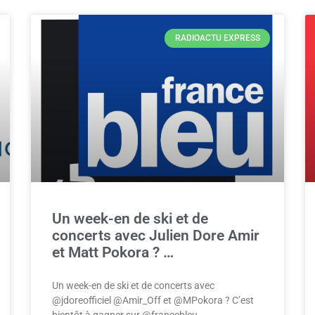
RADIOACTU EXPRESS
Un week-en de ski et de
concerts avec Julien Dore Amir
et Matt Pokora ? …
Un week-en de ski et de concerts avec
@jdoreofficiel @Amir_Off et @MPokora ? C’est
bientôt à gagner sur @francebleu…