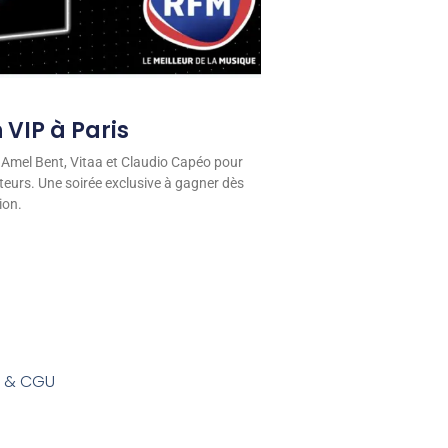
 VIP à Paris
 Amel Bent, Vitaa et Claudio Capéo pour
eurs. Une soirée exclusive à gagner dès
ion.
s & CGU