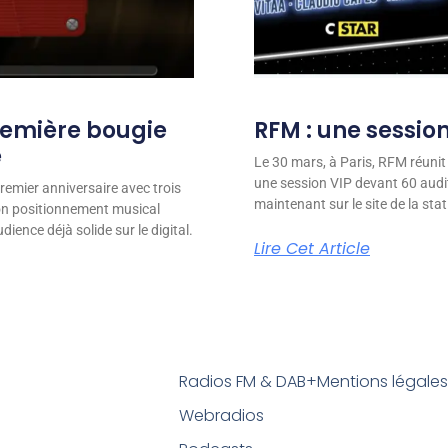
remière bougie
RFM : une session
e
Le 30 mars, à Paris, RFM réunit
une session VIP devant 60 audit
remier anniversaire avec trois
maintenant sur le site de la stat
son positionnement musical
ience déjà solide sur le digital.
Lire Cet Article
Radios FM & DAB+
Mentions légale
Webradios