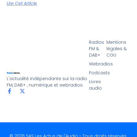
Lire Cet Article
Radios
Mentions
FM &
légales &
DAB+
CGU
Webradios
Podcasts
L'actualité indépendante sur la radio
Livres
FM, DAB+ , numérique et webradios.
audio
© 2026 SAS Les Actus de l'Audio - Tous droits réservés.