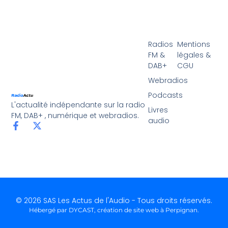
Radios
Mentions
FM &
légales &
DAB+
CGU
Webradios
Podcasts
L'actualité indépendante sur la radio
Livres
FM, DAB+ , numérique et webradios.
audio
© 2026 SAS Les Actus de l'Audio - Tous droits réservés.
Hébergé par DYCAST,
création de site web à Perpignan
.