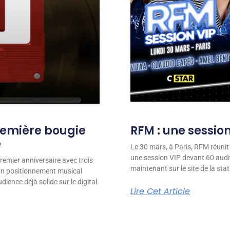
remière bougie
RFM : une session
e
Le 30 mars, à Paris, RFM réunit
une session VIP devant 60 audit
remier anniversaire avec trois
maintenant sur le site de la stat
son positionnement musical
ience déjà solide sur le digital.
Lire Cet Article