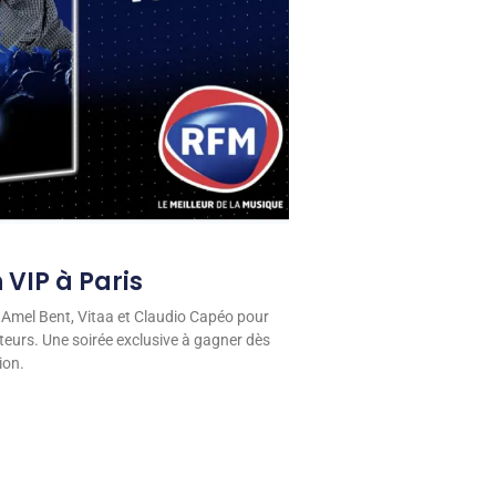
 VIP à Paris
 Amel Bent, Vitaa et Claudio Capéo pour
eurs. Une soirée exclusive à gagner dès
ion.