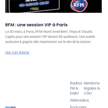
RFM : une session VIP à Paris
Le 30 mars, à Paris, RFM réunit Amel Bent, Vitaa et Claudio
Capéo pour une session VIP devant 60 auditeurs. Une soirée
exclusive à gagner dès maintenant sur le site de la station.
Lire Cet Article
Radios
Mentions
FM &
légales &
DAB+
CGU
Webradios
Podcasts