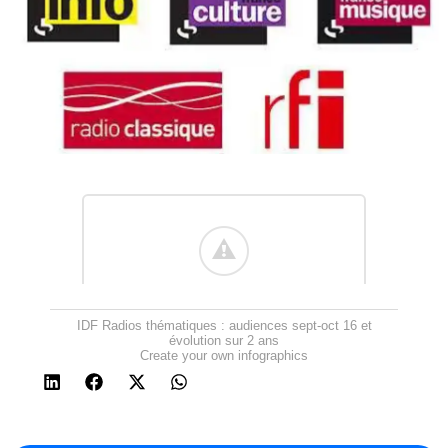
IDF Radios thématiques : audiences sept-oct 16 et
évolution sur 2 ans
Create your own infographics