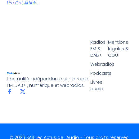
Lire Cet Article
Radios
Mentions
FM &
légales &
DAB+
CGU
Webradios
Podcasts
L'actualité indépendante sur la radio
Livres
FM, DAB+ , numérique et webradios.
audio
© 2026 SAS Les Actus de l'Audio - Tous droits réservés.