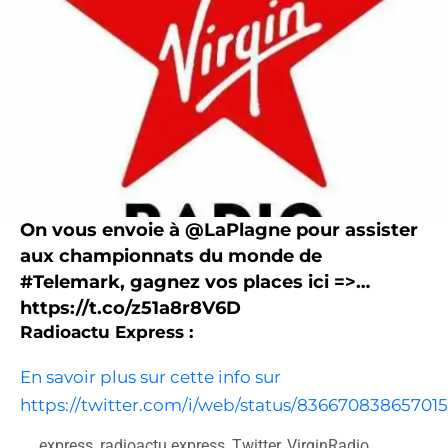
On vous envoie à @LaPlagne pour assister
aux championnats du monde de
#Telemark, gagnez vos places ici =>…
https://t.co/z51a8r8V6D
Radioactu Express :
En savoir plus sur cette info sur
https://twitter.com/i/web/status/83667083865701
express
,
radioactu express
,
Twitter
,
VirginRadio