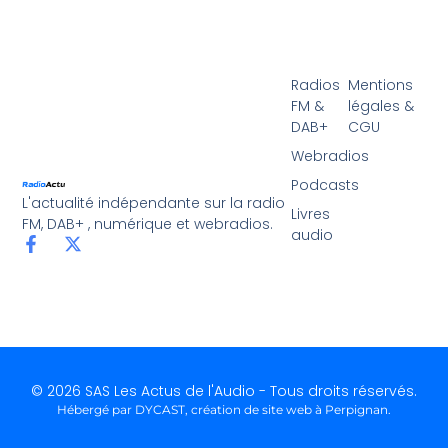
Radios
Mentions
FM &
légales &
DAB+
CGU
Webradios
Podcasts
L'actualité indépendante sur la radio
Livres
FM, DAB+ , numérique et webradios.
audio
© 2026 SAS Les Actus de l'Audio - Tous droits réservés.
Hébergé par DYCAST,
création de site web à Perpignan
.