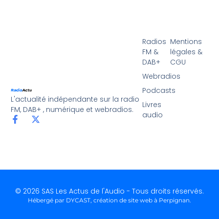
Radios
Mentions
FM &
légales &
DAB+
CGU
Webradios
Podcasts
L'actualité indépendante sur la radio
Livres
FM, DAB+ , numérique et webradios.
audio
© 2026 SAS Les Actus de l'Audio - Tous droits réservés.
Hébergé par DYCAST,
création de site web à Perpignan
.