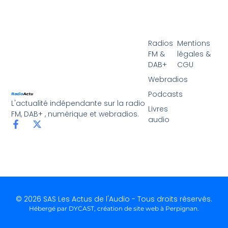
Radios
Mentions
FM &
légales &
DAB+
CGU
Webradios
Podcasts
L'actualité indépendante sur la radio
Livres
FM, DAB+ , numérique et webradios.
audio
© 2026 SAS Les Actus de l'Audio - Tous droits réservés.
Hébergé par DYCAST,
création de site web à Perpignan
.