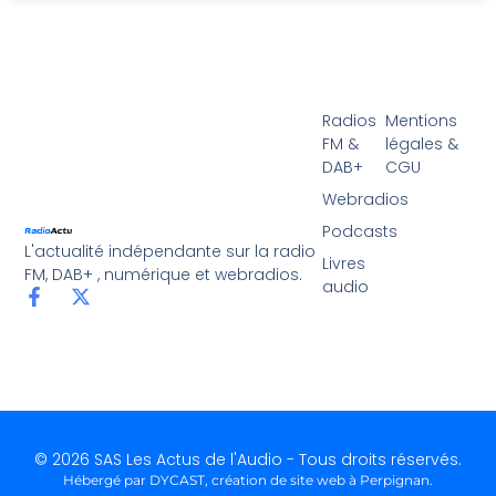
Radios
Mentions
FM &
légales &
DAB+
CGU
Webradios
Podcasts
L'actualité indépendante sur la radio
Livres
FM, DAB+ , numérique et webradios.
audio
© 2026 SAS Les Actus de l'Audio - Tous droits réservés.
Hébergé par DYCAST,
création de site web à Perpignan
.