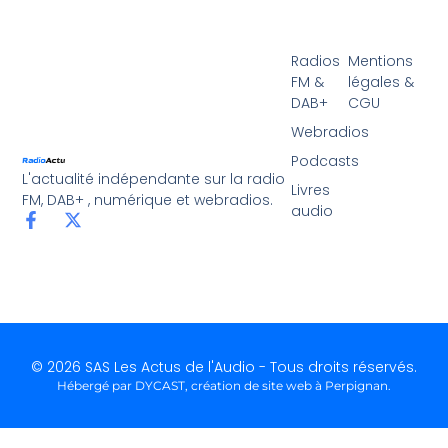
Radios
Mentions
FM &
légales &
DAB+
CGU
Webradios
Podcasts
L'actualité indépendante sur la radio
Livres
FM, DAB+ , numérique et webradios.
audio
© 2026 SAS Les Actus de l'Audio - Tous droits réservés.
Hébergé par DYCAST,
création de site web à Perpignan
.