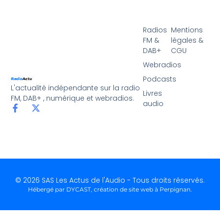
Radios
Mentions
FM &
légales &
DAB+
CGU
Webradios
Podcasts
L'actualité indépendante sur la radio
Livres
FM, DAB+ , numérique et webradios.
audio
© 2026 SAS Les Actus de l'Audio - Tous droits réservés.
Hébergé par DYCAST,
création de site web à Perpignan
.