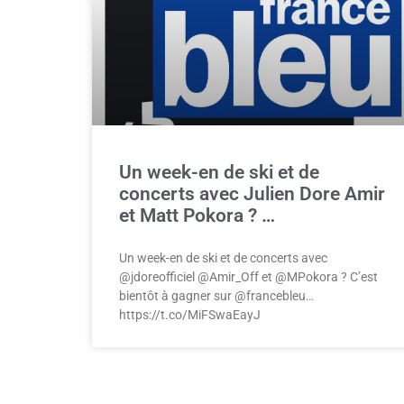
Un week-en de ski et de
concerts avec Julien Dore Amir
et Matt Pokora ? …
Un week-en de ski et de concerts avec
@jdoreofficiel @Amir_Off et @MPokora ? C’est
bientôt à gagner sur @francebleu…
https://t.co/MiFSwaEayJ