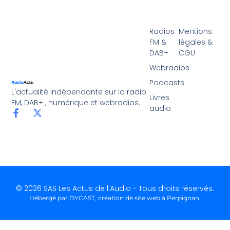
Radios
Mentions
FM &
légales &
DAB+
CGU
Webradios
Podcasts
L'actualité indépendante sur la radio
Livres
FM, DAB+ , numérique et webradios.
audio
© 2026 SAS Les Actus de l'Audio - Tous droits réservés.
Hébergé par DYCAST,
création de site web à Perpignan
.