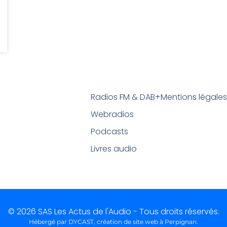
Radios FM & DAB+
Mentions légale
Webradios
Podcasts
Livres audio
© 2026 SAS Les Actus de l'Audio - Tous droits réservés.
Hébergé par DYCAST,
création de site web à Perpignan
.