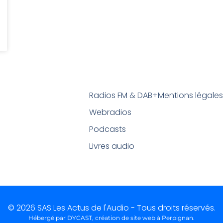
Radios FM & DAB+
Mentions légale
Webradios
Podcasts
Livres audio
© 2026 SAS Les Actus de l'Audio - Tous droits réservés.
Hébergé par DYCAST,
création de site web à Perpignan
.