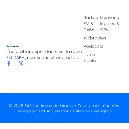
Radios
Mentions
FM &
légales &
DAB+
CGU
Webradios
Podcasts
L'actualité indépendante sur la radio
Livres
FM, DAB+ , numérique et webradios.
audio
© 2026 SAS Les Actus de l'Audio - Tous droits réservés.
Hébergé par DYCAST,
création de site web à Perpignan
.