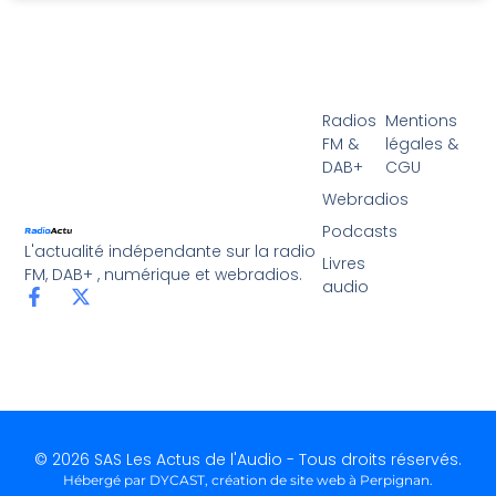
Radios
Mentions
FM &
légales &
DAB+
CGU
Webradios
Podcasts
L'actualité indépendante sur la radio
Livres
FM, DAB+ , numérique et webradios.
audio
© 2026 SAS Les Actus de l'Audio - Tous droits réservés.
Hébergé par DYCAST,
création de site web à Perpignan
.