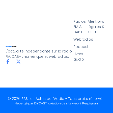
Radios
Mentions
FM &
légales &
DAB+
CGU
Webradios
Podcasts
L'actualité indépendante sur la radio
Livres
FM, DAB+ , numérique et webradios.
audio
© 2026 SAS Les Actus de l'Audio - Tous droits réservés.
Hébergé par DYCAST,
création de site web à Perpignan
.