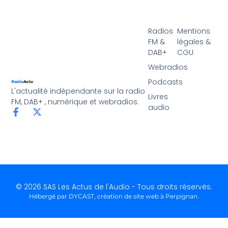
Radios
Mentions
FM &
légales &
DAB+
CGU
Webradios
Podcasts
L'actualité indépendante sur la radio
Livres
FM, DAB+ , numérique et webradios.
audio
© 2026 SAS Les Actus de l'Audio - Tous droits réservés.
Hébergé par DYCAST,
création de site web à Perpignan
.