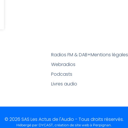
Radios FM & DAB+
Mentions légale
Webradios
Podcasts
Livres audio
© 2026 SAS Les Actus de l'Audio - Tous droits réservés.
Hébergé par DYCAST,
création de site web à Perpignan
.