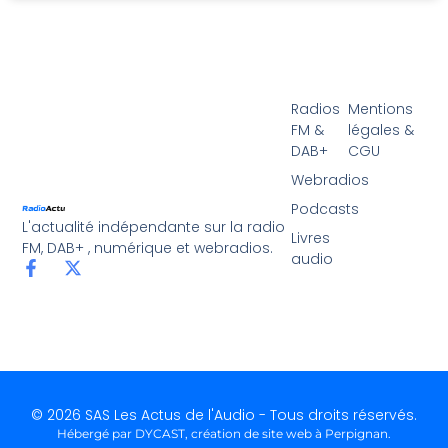
Radios
Mentions
FM &
légales &
DAB+
CGU
Webradios
Podcasts
L'actualité indépendante sur la radio
Livres
FM, DAB+ , numérique et webradios.
audio
© 2026 SAS Les Actus de l'Audio - Tous droits réservés.
Hébergé par DYCAST,
création de site web à Perpignan
.