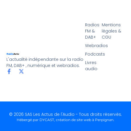
Radios
Mentions
FM &
légales &
DAB+
CGU
Webradios
Podcasts
L'actualité indépendante sur la radio
Livres
FM, DAB+ , numérique et webradios.
audio
© 2026 SAS Les Actus de l'Audio - Tous droits réservés.
Hébergé par DYCAST,
création de site web à Perpignan
.