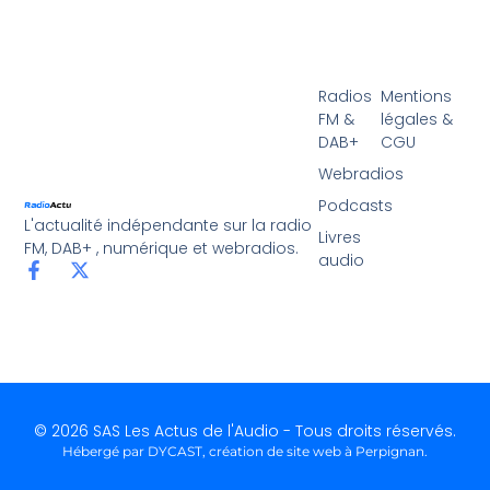
Radios
Mentions
FM &
légales &
DAB+
CGU
Webradios
Podcasts
L'actualité indépendante sur la radio
Livres
FM, DAB+ , numérique et webradios.
audio
© 2026 SAS Les Actus de l'Audio - Tous droits réservés.
Hébergé par DYCAST,
création de site web à Perpignan
.