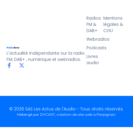
Radios
Mentions
FM &
légales &
DAB+
CGU
Webradios
Podcasts
L'actualité indépendante sur la radio
Livres
FM, DAB+ , numérique et webradios.
audio
© 2026 SAS Les Actus de l'Audio - Tous droits réservés.
Hébergé par DYCAST,
création de site web à Perpignan
.