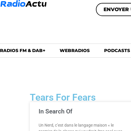
ENVOYER 
RADIOS FM & DAB+
WEBRADIOS
PODCASTS
Tears For Fears
In Search Of
Un Nerd, c’est dans le langage maison « le