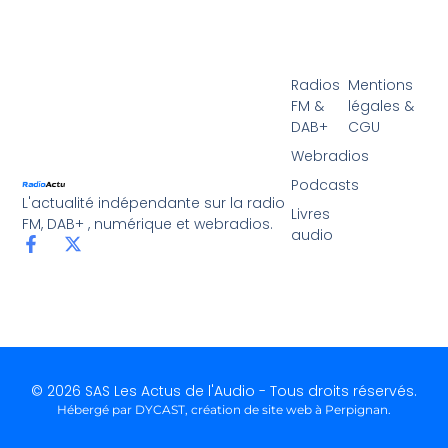
Radios
Mentions
FM &
légales &
DAB+
CGU
Webradios
Podcasts
L'actualité indépendante sur la radio
Livres
FM, DAB+ , numérique et webradios.
audio
© 2026 SAS Les Actus de l'Audio - Tous droits réservés.
Hébergé par DYCAST,
création de site web à Perpignan
.