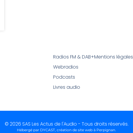
Radios FM & DAB+
Mentions légale
Webradios
Podcasts
Livres audio
© 2026 SAS Les Actus de l'Audio - Tous droits réservés.
Hébergé par DYCAST,
création de site web à Perpignan
.