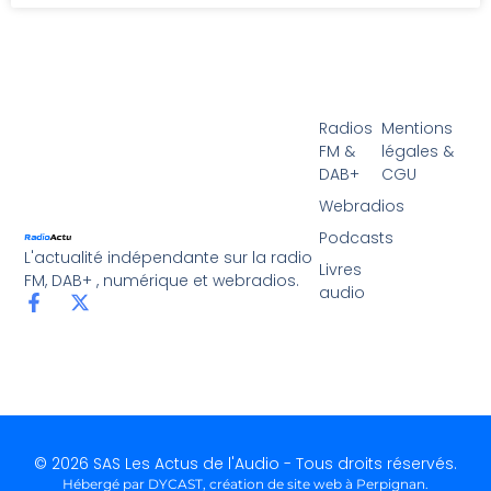
Radios
Mentions
FM &
légales &
DAB+
CGU
Webradios
Podcasts
L'actualité indépendante sur la radio
Livres
FM, DAB+ , numérique et webradios.
audio
© 2026 SAS Les Actus de l'Audio - Tous droits réservés.
Hébergé par DYCAST,
création de site web à Perpignan
.