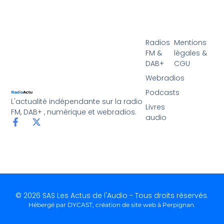
Radios
Mentions
FM &
légales &
DAB+
CGU
Webradios
Podcasts
L'actualité indépendante sur la radio
Livres
FM, DAB+ , numérique et webradios.
audio
© 2026 SAS Les Actus de l'Audio - Tous droits réservés.
Hébergé par DYCAST,
création de site web à Perpignan
.