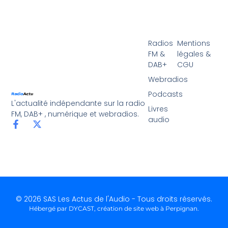
Radios
Mentions
FM &
légales &
DAB+
CGU
Webradios
Podcasts
L'actualité indépendante sur la radio
Livres
FM, DAB+ , numérique et webradios.
audio
© 2026 SAS Les Actus de l'Audio - Tous droits réservés.
Hébergé par DYCAST,
création de site web à Perpignan
.