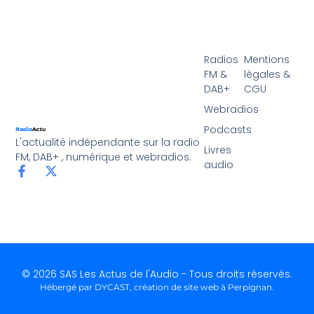
Radios
Mentions
FM &
légales &
DAB+
CGU
Webradios
Podcasts
L'actualité indépendante sur la radio
Livres
FM, DAB+ , numérique et webradios.
audio
© 2026 SAS Les Actus de l'Audio - Tous droits réservés.
Hébergé par DYCAST,
création de site web à Perpignan
.