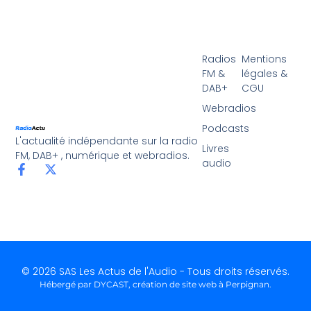
Radios
Mentions
FM &
légales &
DAB+
CGU
Webradios
Podcasts
L'actualité indépendante sur la radio
Livres
FM, DAB+ , numérique et webradios.
audio
© 2026 SAS Les Actus de l'Audio - Tous droits réservés.
Hébergé par DYCAST,
création de site web à Perpignan
.