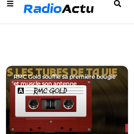
RMC Gold souffle sa première bougie
et muscle son antenne