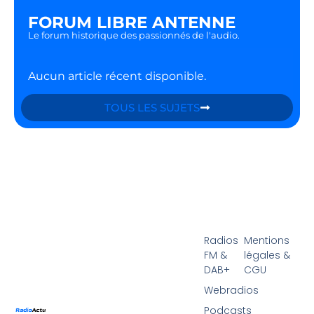
FORUM LIBRE ANTENNE
Le forum historique des passionnés de l'audio.
Aucun article récent disponible.
TOUS LES SUJETS
Radios
Mentions
FM &
légales &
DAB+
CGU
Webradios
Podcasts