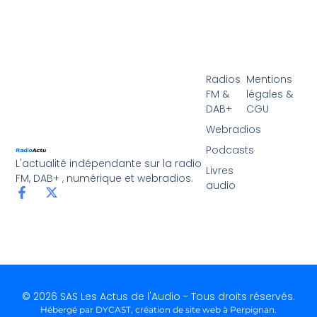
Radios
Mentions
FM &
légales &
DAB+
CGU
Webradios
Podcasts
L'actualité indépendante sur la radio
Livres
FM, DAB+ , numérique et webradios.
audio
© 2026 SAS Les Actus de l'Audio - Tous droits réservés.
Hébergé par DYCAST,
création de site web à Perpignan
.