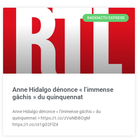
RADIOACTU EXPRESS
Anne Hidalgo dénonce « l’immense
gâchis » du quinquennat
Anne Hidalgo dénonce « l’immense gâchis » du
quinquennat > https://t.co/zVaNBi8OgM
https://t.co/oI1gO2FlZ4