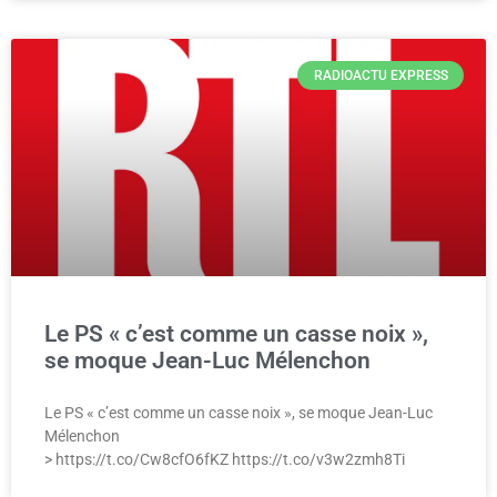
RADIOACTU EXPRESS
Le PS « c’est comme un casse noix »,
se moque Jean-Luc Mélenchon
Le PS « c’est comme un casse noix », se moque Jean-Luc
Mélenchon
> https://t.co/Cw8cfO6fKZ https://t.co/v3w2zmh8Ti