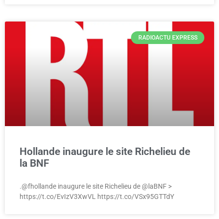
RADIOACTU EXPRESS
Hollande inaugure le site Richelieu de
la BNF
.@fhollande inaugure le site Richelieu de @laBNF >
https://t.co/EvIzV3XwVL https://t.co/VSx95GTTdY