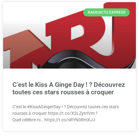
RADIOACTU EXPRESS
C’est le Kiss A Ginge Day ! ? Découvrez
toutes ces stars rousses à croquer
C’est le #KissAGingerDay ! ? Découvrez toutes ces stars
rousses à croquer https://t.co/X2LZytrIVm ?
Quel célèbre ro… https://t.co/sRYN3RmXJJ