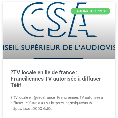
RADIOACTU EXPRESS
?TV locale en ile de france :
Franciliennes TV autorisée à diffuser
Télif
? TV locale en @iledefrance : Franciliennes TV autorisée à
diffuser Télif sur la #TNT https://t.co/nvlgJ3w8Oh
https://t.co/cQQ0QzkJ0o