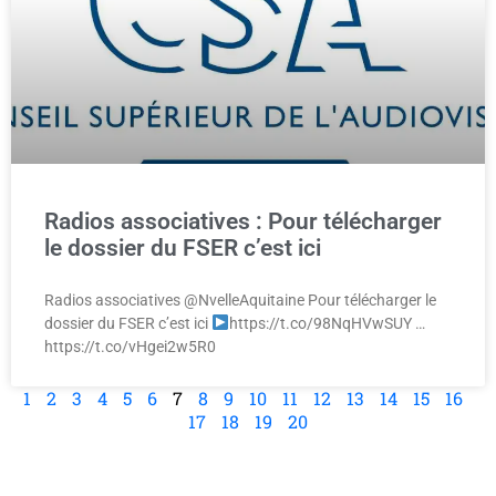
Radios associatives : Pour télécharger
le dossier du FSER c’est ici
Radios associatives @NvelleAquitaine Pour télécharger le
dossier du FSER c’est ici
https://t.co/98NqHVwSUY …
https://t.co/vHgei2w5R0
1
2
3
4
5
6
7
8
9
10
11
12
13
14
15
16
17
18
19
20