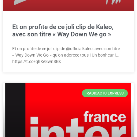
Et on profite de ce joli clip de Kaleo,
avec son titre « Way Down We go »
Et on profite de ce joli clip de @officialkaleo, avec son titre
« Way Down We Go » qu’on adoreee tous ! Un bonheur !…
https://t.co/qhXe8wn8Bk
RADIOACTU EXPRESS