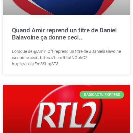
Quand Amir reprend un titre de Daniel
Balavoine ça donne ceci..
Lorsque de @Amir_Off reprend un titre de #DanielBalavoine
ça donne ceci.. https://t.co/R5ofNGbhC7
https://t.co/Em8SLrgST3
RADIOACTU EXPRESS