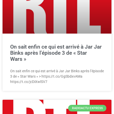
On sait enfin ce qui est arrivé à Jar Jar
Binks après l’épisode 3 de « Star
Wars »
On sait enfin ce qui est arrivé à Jar Jar Binks après l’épisode
3 de « Star Wars » > https://t.co/GgSbdxvAMa
https://t.co/jcDiXwlSV7
RADIOACTU EXPRESS