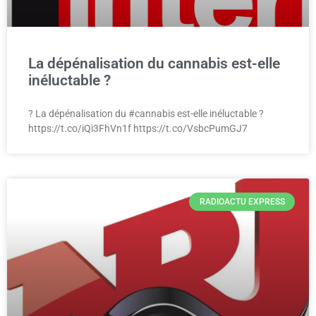
La dépénalisation du cannabis est-elle
inéluctable ?
? La dépénalisation du #cannabis est-elle inéluctable ?
https://t.co/iQi3FhVn1f https://t.co/VsbcPumGJ7
RADIOACTU EXPRESS