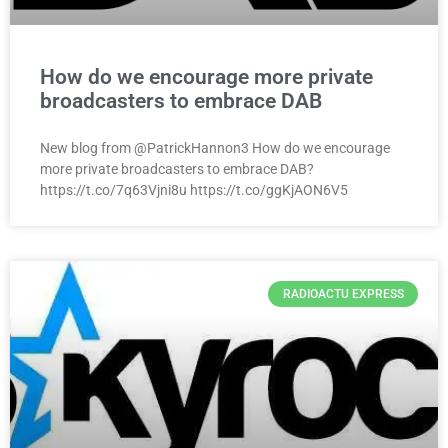
How do we encourage more private
broadcasters to embrace DAB
New blog from @PatrickHannon3 How do we encourage
more private broadcasters to embrace DAB?
https://t.co/7q63Vjni8u https://t.co/ggKjAON6V5
RADIOACTU EXPRESS