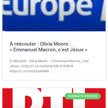
À réécouter : Olivia Moore :
« Emmanuel Macron, c’est Jésus »
À réécouter : Olivia Moore : « Emmanuel Macron, c’est
Jésus » https://t.co/twSomyte5k #CPMCB
https://t.co/rHodZawhMA
RADIOACTU EXPRESS