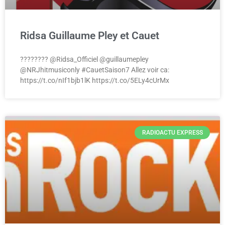
Ridsa Guillaume Pley et Cauet
???????? @Ridsa_Officiel @guillaumepley
@NRJhitmusiconly #CauetSaison7 Allez voir ca:
https://t.co/nIf1bjb1lK https://t.co/5ELy4cUrMx
RADIOACTU EXPRESS