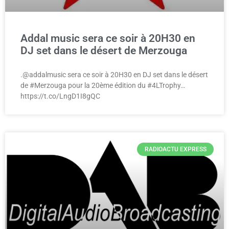
Addal music sera ce soir à 20H30 en
DJ set dans le désert de Merzouga
.@addalmusic sera ce soir à 20H30 en DJ set dans le désert
de #Merzouga pour la 20ème édition du #4LTrophy…
https://t.co/LngD1I8gQC
RADIOACTU EXPRESS