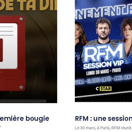
remière bougie
RFM : une session
e
Le 30 mars, à Paris, RFM réunit