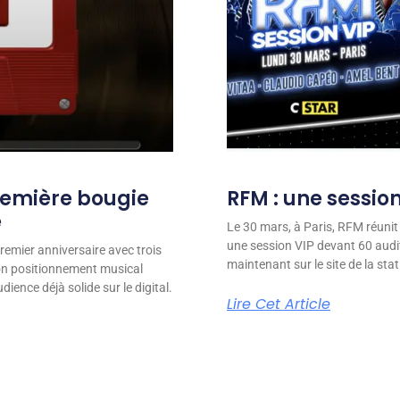
remière bougie
RFM : une session
e
Le 30 mars, à Paris, RFM réunit
une session VIP devant 60 audit
remier anniversaire avec trois
maintenant sur le site de la stat
son positionnement musical
ience déjà solide sur le digital.
Lire Cet Article