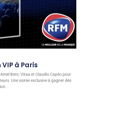
 VIP à Paris
 Amel Bent, Vitaa et Claudio Capéo pour
eurs. Une soirée exclusive à gagner dès
ion.