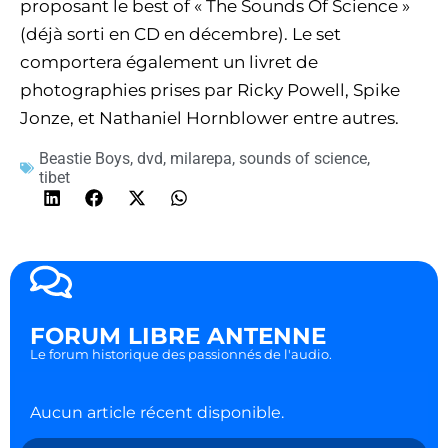
proposant le best of « The Sounds Of Science »
(déjà sorti en CD en décembre). Le set
comportera également un livret de
photographies prises par Ricky Powell, Spike
Jonze, et Nathaniel Hornblower entre autres.
Beastie Boys
,
dvd
,
milarepa
,
sounds of science
,
tibet
FORUM LIBRE ANTENNE
Le forum historique des passionnés de l'audio.
Aucun article récent disponible.